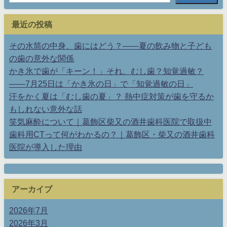
最近の投稿
その水筒の中身、歯にはどう？——夏の飲み物と子ども
の歯の意外な関係
かき氷で歯が「キーン！」それ、むし歯？知覚過敏？
——7月25日は「かき氷の日」で「知覚過敏の日」
汗をかく夏は「むし歯の夏」？ 熱中症対策が歯を守るか
もしれない意外な話
笑気麻酔について｜葛飾区柴又の酒井歯科医院で取扱中
歯科用CTって何がわかるの？｜葛飾区・柴又の酒井歯科
医院が導入した理由
アーカイブ
2026年7月
2026年3月