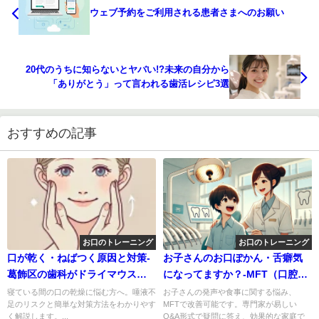
ウェブ予約をご利用される患者さまへのお願い
20代のうちに知らないとヤバい!?未来の自分から
「ありがとう」って言われる歯活レシピ3選
おすすめの記事
お口のトレーニング
お口のトレーニング
口が乾く・ねばつく原因と対策-
お子さんのお口ぽかん・舌癖気
葛飾区の歯科がドライマウスを
になってますか？-MFT（口腔筋
解説
機能低下症）の疑問にお応え
寝ている間の口の乾燥に悩む方へ。唾液不
お子さんの発声や食事に関する悩み、
足のリスクと簡単な対策方法をわかりやす
MFTで改善可能です。専門家が易しい
く解説します。...
Q&A形式で疑問に答え、効果的な家庭で