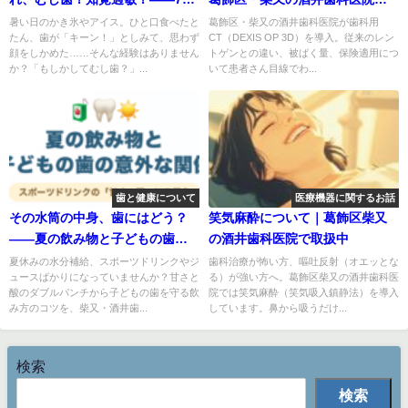
25日は「かき氷の日」で「知覚
導入した理由
暑い日のかき氷やアイス。ひと口食べたと
葛飾区・柴又の酒井歯科医院が歯科用
たん、歯が「キーン！」としみて、思わず
CT（DEXIS OP 3D）を導入。従来のレン
過敏の日」
顔をしかめた……そんな経験はありません
トゲンとの違い、被ばく量、保険適用につ
か？「もしかしてむし歯？」...
いて患者さん目線でわ...
歯と健康について
医療機器に関するお話
その水筒の中身、歯にはどう？
笑気麻酔について｜葛飾区柴又
——夏の飲み物と子どもの歯の
の酒井歯科医院で取扱中
意外な関係
夏休みの水分補給、スポーツドリンクやジ
歯科治療が怖い方、嘔吐反射（オエッとな
ュースばかりになっていませんか？甘さと
る）が強い方へ。葛飾区柴又の酒井歯科医
酸のダブルパンチから子どもの歯を守る飲
院では笑気麻酔（笑気吸入鎮静法）を導入
み方のコツを、柴又・酒井歯...
しています。鼻から吸うだけ...
検索
検索