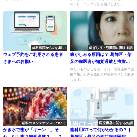
のトレーニング方法を紹介します。...
歯科医院からのお願い
歯ぎしり・顎関節に関する話
ウェブ予約をご利用される患者
歯がしみる原因は？-葛飾区・柴
さまへのお願い
又の歯医者が知覚過敏と虫歯の
違いを解説
...
冷たいものがしみる…それ、知覚過敏？虫
歯？歯がしみる原因と対策をやさしく解説
します。...
歯科のメンテナンスについて
医療機器に関するお話
かき氷で歯が「キーン！」そ
歯科用CTって何がわかるの？｜
れ、むし歯？知覚過敏？——7月
葛飾区・柴又の酒井歯科医院が